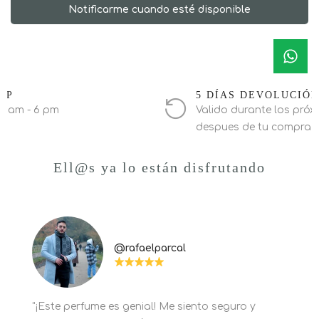
Notificarme cuando esté disponible
PP
5 DÍAS DEVOLUCIÓ
0 am - 6 pm
Valido durante los próxi
despues de tu compra
Ell@s ya lo están disfrutando
@rafaelparcal
"¡Este perfume es genial! Me siento seguro y