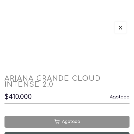
Click par
ARIANA GRANDE CLOUD
INTENSE 2.0
$410.000
Agotado
Agotado