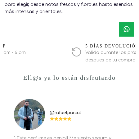
para elegir, desde notas frescas y florales hasta esencias
más intensas y orientales.
PP
5 DÍAS DEVOLUCIÓ
0 am - 6 pm
Valido durante los próxi
despues de tu compra
Ell@s ya lo están disfrutando
@rafaelparcal
"¡Este perfume es genial! Me siento seguro y