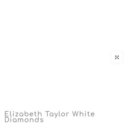
Click par
Elizabeth Taylor White
Diamonds