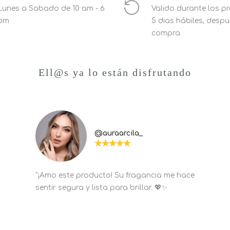
Lunes a Sabado de 10 am - 6
Valido durante los p
pm
5 dias hábiles, despu
compra
Ell@s ya lo están disfrutando
@auraarcila_
"¡Amo este producto! Su fragancia me hace
sentir segura y lista para brillar. 💖✨