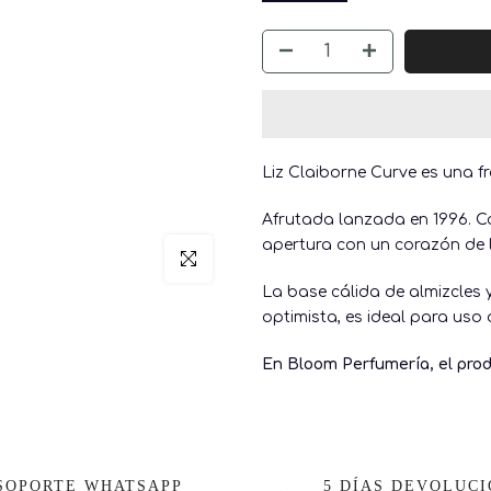
□
Liz Claiborne Curve es una fr
Afrutada lanzada en 1996. Co
apertura con un corazón de li
Click para agrandar
La base cálida de almizcles 
optimista, es ideal para uso d
En Bloom Perfumería, el prod
SOPORTE WHATSAPP
5 DÍAS DEVOLUC