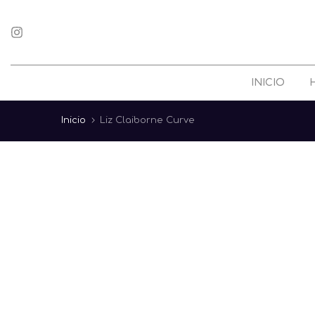
saltar
al
contenido
INICIO
Inicio
Liz Claiborne Curve