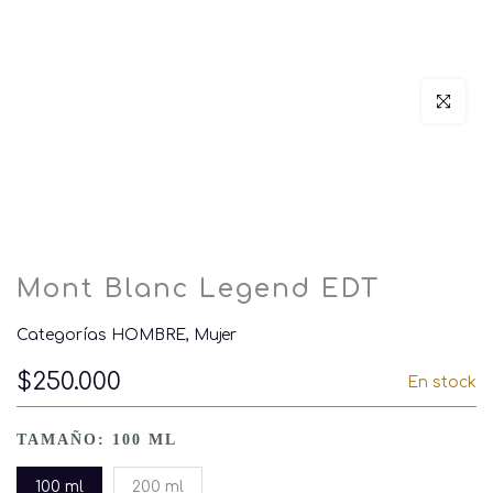
Click par
Mont Blanc Legend EDT
Categorías
HOMBRE
Mujer
$250.000
En stock
TAMAÑO:
100 ML
100 ml
200 ml