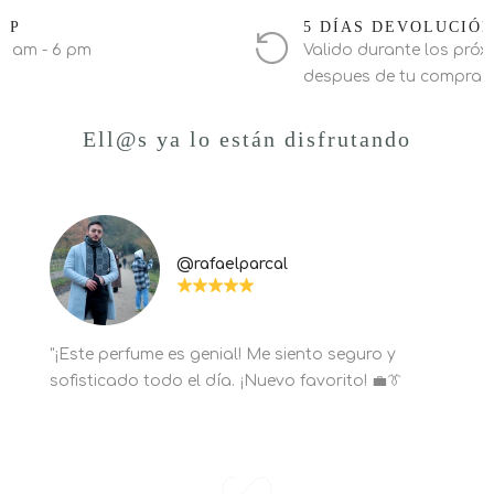
PP
5 DÍAS DEVOLUCIÓ
0 am - 6 pm
Valido durante los próxi
despues de tu compra
Ell@s ya lo están disfrutando
@rafaelparcal
"¡Este perfume es genial! Me siento seguro y
sofisticado todo el día. ¡Nuevo favorito! 💼👔