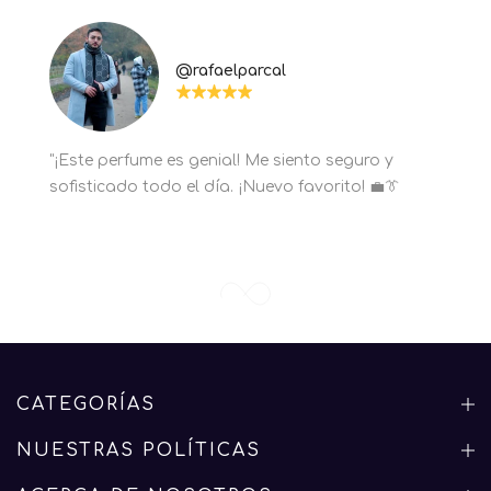
@rafaelparcal
"¡Este perfume es genial! Me siento seguro y
sofisticado todo el día. ¡Nuevo favorito! 💼👔
CATEGORÍAS
NUESTRAS POLÍTICAS