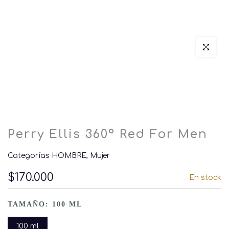
Click par
Perry Ellis 360° Red For Men
Categorías
HOMBRE
Mujer
$170.000
En stock
TAMAÑO:
100 ML
100 ml