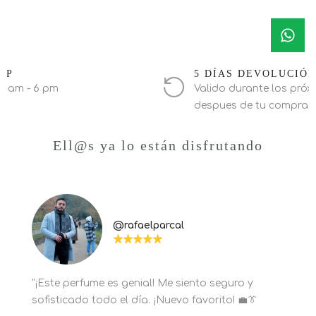
PP
5 DÍAS DEVOLUCIÓ
0 am - 6 pm
Valido durante los próxi
despues de tu compra
Ell@s ya lo están disfrutando
@rafaelparcal
"¡Este perfume es genial! Me siento seguro y
sofisticado todo el día. ¡Nuevo favorito! 💼👔