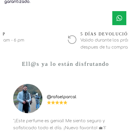
garantizado.
PP
5 DÍAS DEVOLUCIÓ
0 am - 6 pm
Valido durante los próxi
despues de tu compra
Ell@s ya lo están disfrutando
@rafaelparcal
"¡Este perfume es genial! Me siento seguro y
sofisticado todo el día. ¡Nuevo favorito! 💼👔